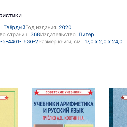
ристики
:
Твёрдый
Год издания:
2020
во страниц:
368
Издательство:
Питер
-5-4461-1636-2
Размер книги, см:
17,0
x
2,0
x
24,0