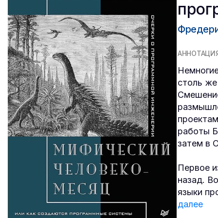
прог
Фредери
АННОТАЦИ
Немногие
столь же
Смешение
размышле
проектам
работы Б
затем в 
Первое и
назад. В
языки пр
далее