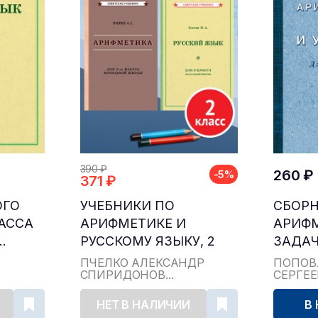
390 ₽
260 ₽
-5%
371 ₽
ОГО
УЧЕБНИКИ ПО
СБОР
ЛАССА
АРИФМЕТИКЕ И
АРИФ
.
РУССКОМУ ЯЗЫКУ, 2
ЗАДАЧ
КЛАСС...
ДЛЯ НА
ПЧЁЛКО АЛЕКСАНДР
ПОПОВ
СПИРИДОНОВ...
СЕРГЕ
НЕТ В НАЛИЧИИ
В