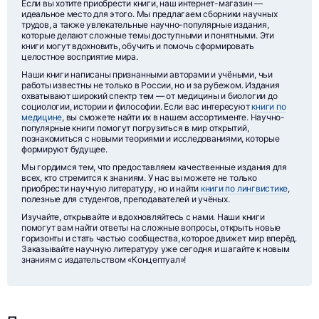
Если вы хотите приобрести книги, наш интернет-магазин —
идеальное место для этого. Мы предлагаем сборники научных
трудов, а также увлекательные научно-популярные издания,
которые делают сложные темы доступными и понятными. Эти
книги могут вдохновить, обучить и помочь сформировать
целостное восприятие мира.
Наши книги написаны признанными авторами и учёными, чьи
работы известны не только в России, но и за рубежом. Издания
охватывают широкий спектр тем — от медицины и биологии до
социологии, истории и философии. Если вас интересуют
книги по
медицине
, вы сможете найти их в нашем ассортименте. Научно-
популярные книги помогут погрузиться в мир открытий,
познакомиться с новыми теориями и исследованиями, которые
формируют будущее.
Мы гордимся тем, что предоставляем качественные издания для
всех, кто стремится к знаниям. У нас вы можете не только
приобрести научную литературу, но и найти
книги по лингвистике
,
полезные для студентов, преподавателей и учёных.
Изучайте, открывайте и вдохновляйтесь с нами. Наши книги
помогут вам найти ответы на сложные вопросы, открыть новые
горизонты и стать частью сообщества, которое движет мир вперёд.
Заказывайте научную литературу уже сегодня и шагайте к новым
знаниям с издательством «Концептуал»!