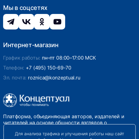
Мы в соцсетях
Интернет-магазин
График работы:
пн–пт 08:00–17:00 МСК
Телефон:
+7 (495) 150-69-70
Эл. почта:
roznica@konzeptual.ru
Платформа, объединяющая авторов, издателей и
читателей на основе общности взглядов о
необходимости построения справедливого и
Для анализа трафика и улучшения работы наш сайт
гармоничного мироустройства. Наши книги можно