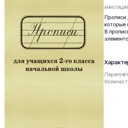
АННОТАЦИ
Прописи 
которые 
В пропис
элементо
Характе
Переплёт
Количест