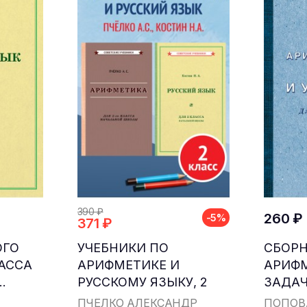
390 ₽
260 ₽
-5%
371 ₽
ОГО
УЧЕБНИКИ ПО
СБОР
ЛАССА
АРИФМЕТИКЕ И
АРИФ
.
РУССКОМУ ЯЗЫКУ, 2
ЗАДАЧ
КЛАСС...
ДЛЯ НА
ПЧЁЛКО АЛЕКСАНДР
ПОПОВ