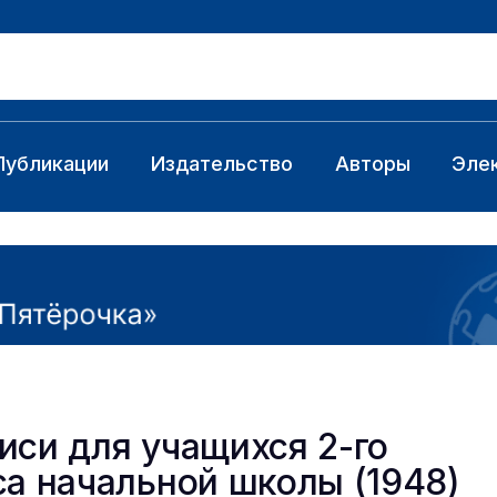
Публикации
Издательство
Авторы
Эле
иси для учащихся 2-го
са начальной школы (1948)