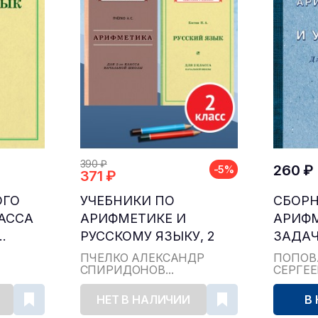
390 ₽
260 ₽
-5%
371 ₽
ОГО
УЧЕБНИКИ ПО
СБОР
ЛАССА
АРИФМЕТИКЕ И
АРИФ
.
РУССКОМУ ЯЗЫКУ, 2
ЗАДАЧ
КЛАСС...
ДЛЯ НА
ПЧЁЛКО АЛЕКСАНДР
ПОПОВ
СПИРИДОНОВ...
СЕРГЕ
НЕТ В НАЛИЧИИ
В