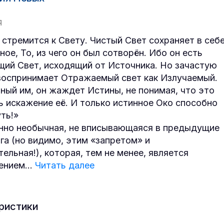
Я
 стремится к Свету. Чистый Свет сохраняет в себ
ое, То, из чего он был сотворён. Ибо он есть
ий Свет, исходящий от Источника. Но зачастую
воспринимает Отражаемый свет как Излучаемый.
ный им, он жаждет Истины, не понимая, что это
ь искажение её. И только истинное Око способно
уть!»
но необычная, не вписывающаяся в предыдущие
ига (но видимо, этим «запретом» и
ельная!), которая, тем не менее, является
ением
...
Читать далее
ристики