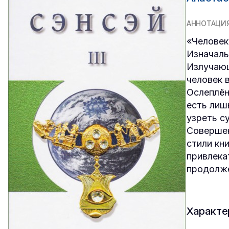
АННОТАЦИ
«Человек
Изначальн
Излучающ
человек 
Ослеплён
есть лиш
узреть с
Совершен
стили кн
привлекат
продолж
Характе