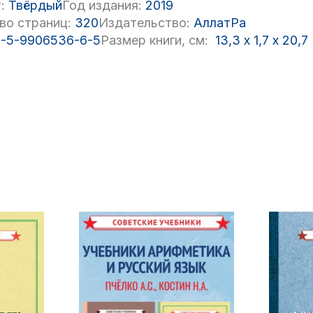
:
Твёрдый
Год издания:
2019
во страниц:
320
Издательство:
АллатРа
-5-9906536-6-5
Размер книги, см:
13,3
x
1,7
x
20,7