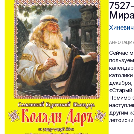
7527
Мира
Хиневич
АННОТАЦИ
Сейчас м
пользуем
календар
католики
декабря,
«Старый 
Помимо э
наступле
другим к
летоисчи