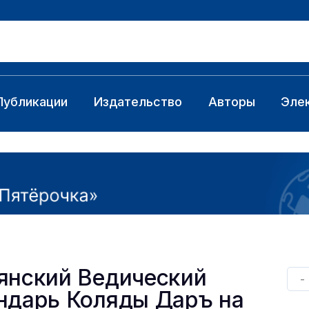
Публикации
Издательство
Авторы
Эле
янский Ведический
-
ндарь Коляды Даръ на