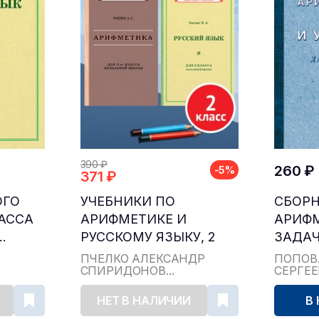
390 ₽
260 ₽
-5%
371 ₽
ОГО
УЧЕБНИКИ ПО
СБОР
ЛАССА
АРИФМЕТИКЕ И
АРИФ
.
РУССКОМУ ЯЗЫКУ, 2
ЗАДАЧ
КЛАСС...
ДЛЯ НА
ПЧЁЛКО АЛЕКСАНДР
ПОПОВ
СПИРИДОНОВ...
СЕРГЕ
НЕТ В НАЛИЧИИ
В