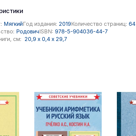
ристики
:
Мягкий
Год издания:
2019
Количество страниц:
64
ство:
Родович
ISBN:
978-5-904036-44-7
иги, см:
20,9
x
0,4
x
29,7