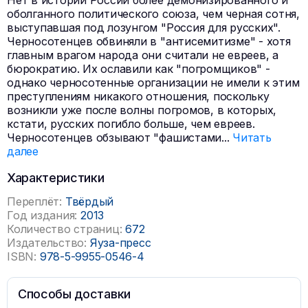
Нет в истории России более демонизированного и
оболганного политического союза, чем черная сотня,
выступавшая под лозунгом "Россия для русских".
Черносотенцев обвиняли в "антисемитизме" - хотя
главным врагом народа они считали не евреев, а
бюрократию. Их ославили как "погромщиков" -
однако черносотенные организации не имели к этим
преступлениям никакого отношения, поскольку
возникли уже после волны погромов, в которых,
кстати, русских погибло больше, чем евреев.
Черносотенцев обзывают "фашистами
...
Читать
далее
Характеристики
Переплёт:
Твёрдый
Год издания:
2013
Количество страниц:
672
Издательство:
Яуза-пресс
ISBN:
978-5-9955-0546-4
Способы доставки