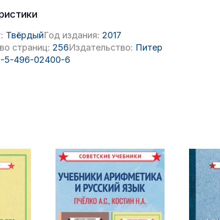
ристики
:
Твёрдый
Год издания:
2017
во страниц:
256
Издательство:
Питер
-5-496-02400-6