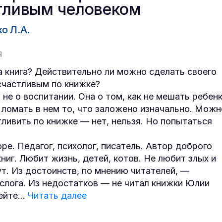
тливым человеком
о Л.А.
Я
а книга? Действительно ли можно сделать своего
счастливым по книжке?
 не о воспитании. Она о том, как не мешать ребен
е ломать в нем то, что заложено изначально. Можн
тливить по книжке — нет, нельзя. Но попытаться
оре. Педагог, психолог, писатель. Автор доброго
книг. Любит жизнь, детей, котов. Не любит злых и
ут. Из достоинств, по мнению читателей, —
 слога. Из недостатков — не читал книжки Юлии
ейте
...
Читать далее