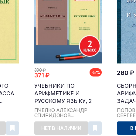
390 ₽
260 ₽
-5%
371 ₽
ОГО
УЧЕБНИКИ ПО
СБОР
ЛАССА
АРИФМЕТИКЕ И
АРИФ
.
РУССКОМУ ЯЗЫКУ, 2
ЗАДАЧ
КЛАСС...
ДЛЯ НА
ПЧЁЛКО АЛЕКСАНДР
ПОПОВ
СПИРИДОНОВ...
СЕРГЕ
НЕТ В НАЛИЧИИ
В