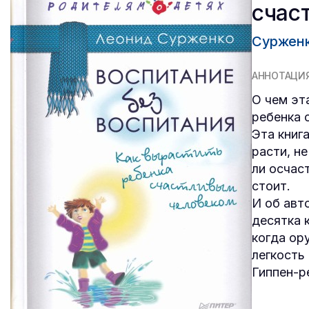
счас
Сурженк
АННОТАЦИ
О чем эт
ребенка 
Эта книга
расти, н
ли осчас
стоит.
И об авт
десятка 
когда ор
легкость
Гиппен-р