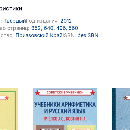
ристики
:
Твёрдый
Год издания:
2012
во страниц:
352, 640, 496, 560
ство:
Приазовский Край
ISBN:
безISBN