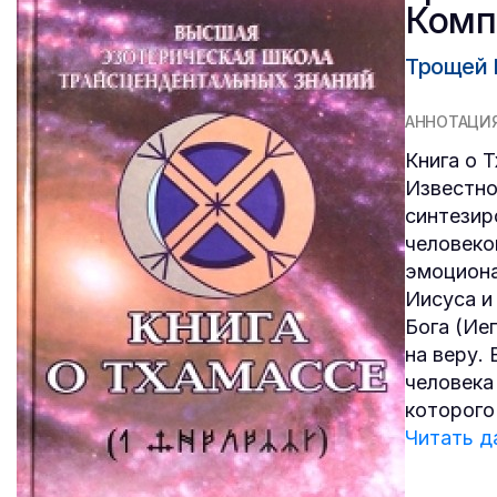
Комп
Трощей 
АННОТАЦИ
Книга о Т
Известно
синтезир
человеко
эмоциона
Иисуса 
Бога (Ие
на веру.
человека
которого
Читать д