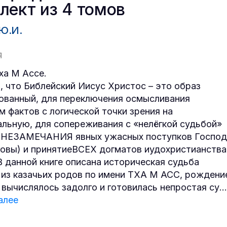
лект из 4 томов
Ю.И.
Я
ха М Ассе.
, что Библейский Иисус Христос – это образ
ованный, для переключения осмысливания
м фактов с логической точки зрения на
льную, для сопереживания с «нелёгкой судьбой»
и НЕЗАМЕЧАНИЯ явных ужасных поступков Господ
говы) и принятиеВСЕХ догматов иудохристианства
 В данной книге описана историческая судьба
 из казачьих родов по имени ТХА М АСС, рождени
 вычислялось задолго и готовилась непростая су
...
алее