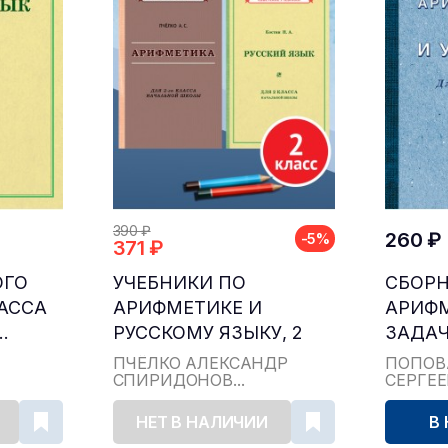
390 ₽
260 ₽
-5%
371 ₽
ОГО
УЧЕБНИКИ ПО
СБОР
ЛАССА
АРИФМЕТИКЕ И
АРИФ
.
РУССКОМУ ЯЗЫКУ, 2
ЗАДАЧ
КЛАСС...
ДЛЯ НА
ПЧЁЛКО АЛЕКСАНДР
ПОПОВ
СПИРИДОНОВ...
СЕРГЕ
НЕТ В НАЛИЧИИ
В