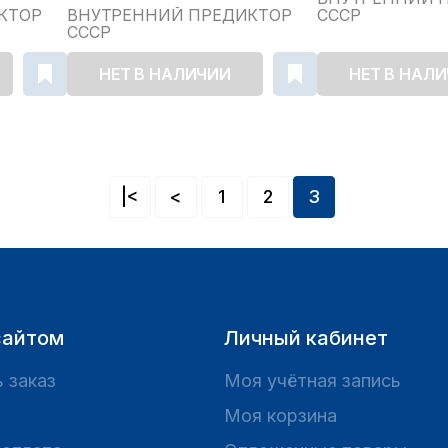
КТОР
ВНУТРЕННИЙ ПРЕДИКТОР
СССР
СССР
НЕТ В НАЛИЧИИ
НЕТ В НАЛ
|<
<
1
2
3
сайтом
Личный кабинет
 заказ
Моя учётная запись
Моя корзина