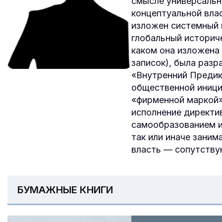
смысле универсальн
концептуальной вла
изложен системный 
глобальный историч
каком она изложена 
записок), была разра
«Внутренний Предик
общественной иници
«фирменной маркой
испол­нение директ
самообразова­нием 
так или иначе зани­
власть — сопутству
БУМАЖНЫЕ КНИГИ