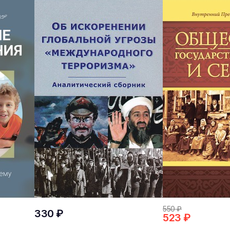
550 ₽
330 ₽
523 ₽