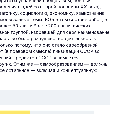
иоритеты управления обществом, понятия
ведения людей со второй половины XX века);
агогику, социологию, экономику, языко­знание,
аимосвязанные темы. КОБ в том составе работ, в
лее 50 книг и более 200 ана­литических
вной группой, избравшей для себя наимено­вание
дарство было разрушено, но дея­тельность
олько потому, что оно стало своеобразной
аёт (в правовом смысле) ликвидации СССР во
енний Предиктор СССР занимается
других. Этим же — самообразованием — должны
сё осталь­ное — включая и концептуальную