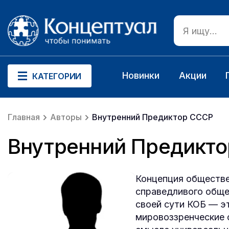
Новинки
Акции
КАТЕГОРИИ
Главная
Авторы
Внутренний Предиктор СССР
Внутренний Предикт
Концепция обществен
спра­ведливого обще
своей сути КОБ — э
мировоззренческие с