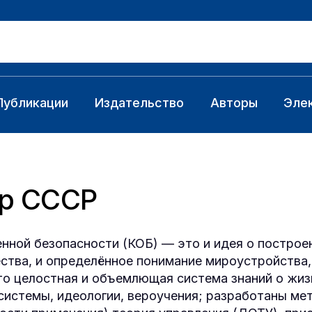
Публикации
Издательство
Авторы
Эле
ор СССР
ной безопасности (КОБ) — это и идея о построен
ства, и определённое понимание мироустрой­ств
то целостная и объемлющая система знаний о жиз
истемы, идеоло­гии, вероучения; разработаны ме