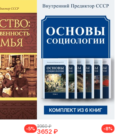
3960 ₽
-5%
-8%
3652 ₽