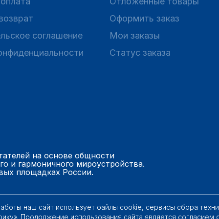
 оплата
Отложенные товары
 возврат
Оформить заказ
льское соглашение
Мои заказы
онфиденциальности
Статус заказа
тателей на основе общности
го и гармоничного мироустройства.
вых площадках России.
работы наш сайт использует файлы cookie, сервисы сбора техн
рику». Продолжение использования сайта является согласием 