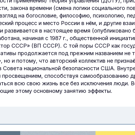
ости применения) теория управле­ния (ДОТУ), пр
сти, закона времени (смена логики со­циального по
взгляд на богословие, философию, психологию, пед
еский процесс и место России в нём, и другие вз
и развивается в настоящее время (опубликовано бо
ботана, начиная с 1987 г., обще­ственной инициати
тор СССР» (ВП СССР). С той поры СССР как госу
ативы продолжается под преж­ним названием не т
», но и потому, что авторский коллектив не призн
ив Совета национальной безопасности США. Внутр
и просвещением, способствуя самообразованию 
маться всю свою жизнь все без исключения люди. В
ющие этому основному занятию эффекты.