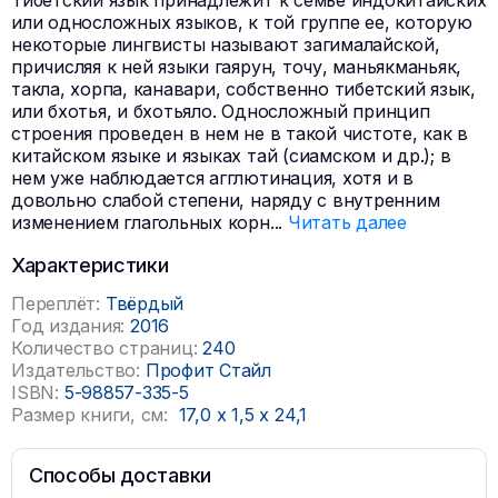
Тибетский язык принадлежит к семье индокитайских
или односложных языков, к той группе ее, которую
некоторые лингвисты называют загималайской,
причисляя к ней языки гаярун, точу, маньякманьяк,
такла, хорпа, канавари, собственно тибетский язык,
или бхотья, и бхотьяло. Односложный принцип
строения проведен в нем не в такой чистоте, как в
китайском языке и языках тай (сиамском и др.); в
нем уже наблюдается агглютинация, хотя и в
довольно слабой степени, наряду с внутренним
изменением глагольных корн
...
Читать далее
Характеристики
Переплёт:
Твёрдый
Год издания:
2016
Количество страниц:
240
Издательство:
Профит Стайл
ISBN:
5-98857-335-5
Размер книги, см:
17,0
x
1,5
x
24,1
Способы доставки