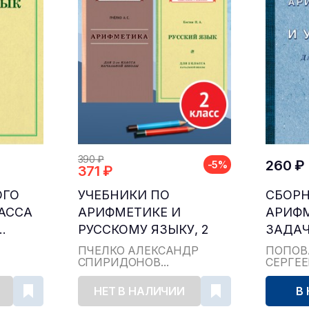
390 ₽
260 ₽
-5%
371 ₽
ОГО
УЧЕБНИКИ ПО
СБОР
ЛАССА
АРИФМЕТИКЕ И
АРИФ
.
РУССКОМУ ЯЗЫКУ, 2
ЗАДАЧ
КЛАСС...
ДЛЯ НА
ПЧЁЛКО АЛЕКСАНДР
ПОПОВ
СПИРИДОНОВ...
СЕРГЕ
НЕТ В НАЛИЧИИ
В