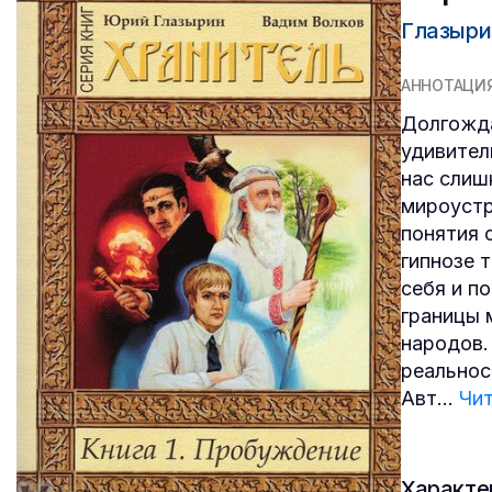
Глазыри
АННОТАЦИ
Долгожда
удивител
нас слиш
мироустр
понятия 
гипнозе 
себя и п
границы 
народов.
реальнос
Авт
...
Чит
Характе