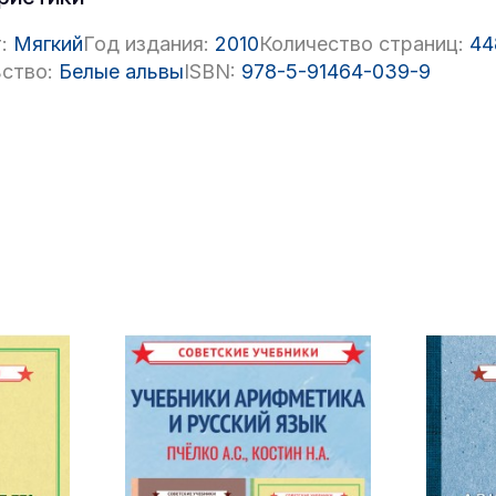
:
Мягкий
Год издания:
2010
Количество страниц:
44
ство:
Белые альвы
ISBN:
978-5-91464-039-9