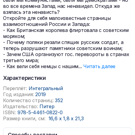
были мы коммунистами, были мы демократами - но
во все времена Запад нас ненавидел. Откуда же
взялась эта ненависть?
Откройте для себя малоизвестные страницы
взаимоотношений России и Запада:
- Как Британская королева флиртовала с советским
моряком;
- Почему поляки резали спящих русских солдат, а
теперь разрушают памятники советским воинам;
- Зачем США организуют гос. перевороты в странах
третьего мира;
- Как вели себя немцы с нашим
...
Читать далее
Характеристики
Переплёт:
Интегральный
Год издания:
2019
Количество страниц:
352
Издательство:
Питер
ISBN:
978-5-4461-0822-0
Размер книги, см:
16,6
x
1,8
x
21,3
Способы доставки