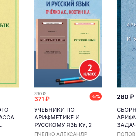
390 ₽
260 ₽
-5%
371 ₽
ОГО
УЧЕБНИКИ ПО
СБОР
ЛАССА
АРИФМЕТИКЕ И
АРИФ
.
РУССКОМУ ЯЗЫКУ, 2
ЗАДАЧ
КЛАСС...
ДЛЯ НА
ПЧЁЛКО АЛЕКСАНДР
ПОПОВ