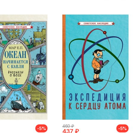
460 ₽
-5%
-5%
437 ₽