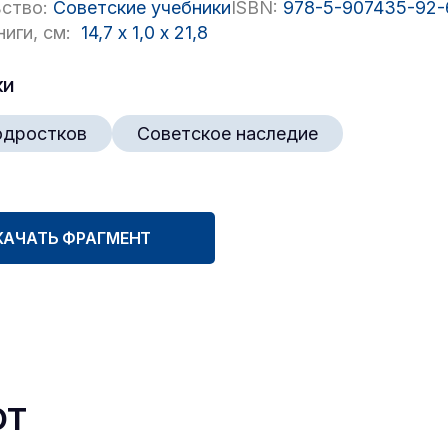
ство:
Советские учебники
ISBN:
978-5-907435-92-
иги, см:
14,7
x
1,0
x
21,8
ки
одростков
Советское наследие
КАЧАТЬ ФРАГМЕНТ
ют