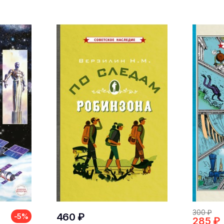
300 ₽
460 ₽
-5%
285 ₽