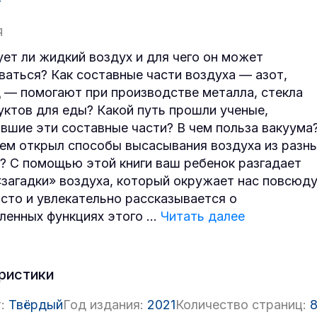
Я
ет ли жидкий воздух и для чего он может
ваться? Как составные части воздуха — азот,
 — помогают при производстве металла, стекла
уктов для еды? Какой путь прошли ученые,
вшие эти составные части? В чем польза вакуума
чем открыл способы высасывания воздуха из разн
? С помощью этой книги ваш ребенок разгадает
«загадки» воздуха, который окружает нас повсюду
осто и увлекательно рассказывается о
ленных функциях этого
...
Читать далее
ристики
:
Твёрдый
Год издания:
2021
Количество страниц: