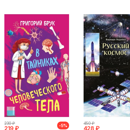
230 ₽
450 ₽
-5%
219 ₽
428 ₽