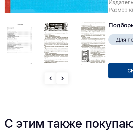
Издатель
Размер кн
Подбор
Для п
С
С этим также покупа