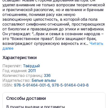
освещает новые стороны дарования автора. Он
уделял внимание не только вопросам теоретической
и практической расологии, но и евгенике и брачным
отношениям, понимая расу как некую
эволюционную целостность, в которой оба пола
составляют симфонию отношений, простирающихся
от биологии и правоведения до этики и метафизики.
Он утверждал: “...брак и семья в сознании народов –
это “божественное право”. Боги защищают брак,
вознаграждают супружескую верность и к
...
Читать
далее
Характеристики
Переплёт:
Твёрдый
Год издания:
2011
Количество страниц:
336
Издательство:
Белые альвы
ISBN:
978-5-91464-001-6, 978-5-91464-049-8
Способы доставки
В пункты выдачи и постаматы