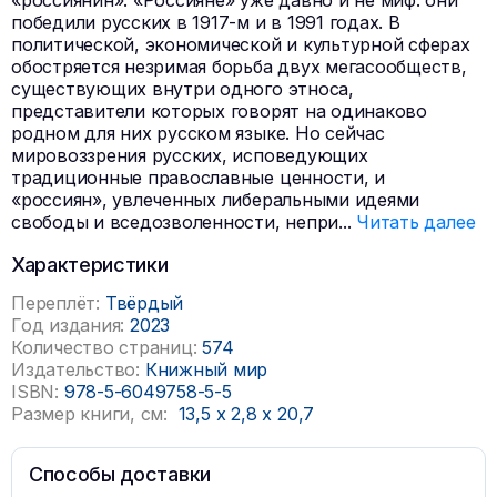
«россиянин». «Россияне» уже давно и не миф: они
победили русских в 1917-м и в 1991 годах. В
политической, экономической и культурной сферах
обостряется незримая борьба двух мегасообществ,
существующих внутри одного этноса,
представители которых говорят на одинаково
родном для них русском языке. Но сейчас
мировоззрения русских, исповедующих
традиционные православные ценности, и
«россиян», увлеченных либеральными идеями
свободы и вседозволенности, непри
...
Читать далее
Характеристики
Переплёт:
Твёрдый
Год издания:
2023
Количество страниц:
574
Издательство:
Книжный мир
ISBN:
978-5-6049758-5-5
Размер книги, см:
13,5
x
2,8
x
20,7
Способы доставки